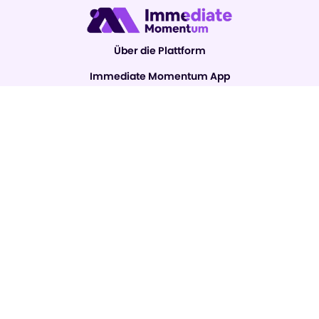
Über die Plattform
Immediate Momentum App
So registrieren Sie sich
Wichtiger Risikohinweis:
Der Handel kann erhebliche Gewinne einbringen, birgt jedoch auch das
Risiko eines teilweisen oder vollständigen Verlusts der Mittel und sollte
von Erstinvestoren berücksichtigt werden. Rund 70 Prozent der
Investoren werden Geld verlieren.
Immediate Momentum
und alle anderen auf der Site verwendeten
Handelsnamen dienen ausschließlich kommerziellen Zwecken und
beziehen sich nicht auf ein bestimmtes Unternehmen oder einen
bestimmten Dienstanbieter.
Das Video dient ausschließlich kommerziellen Präsentations- und
Illustrationszwecken und alle Teilnehmer sind Schauspieler.
Lesen Sie vor der Investition die Seite mit den Allgemeinen