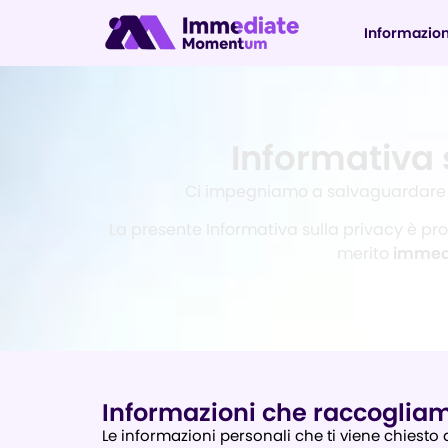
Informazion
Informativa
Ci impegniamo a salvaguardare i 
La presente Informativa sulla privacy è pro
merito
immed
Informazioni che raccoglia
Le informazioni personali che ti viene chiesto d