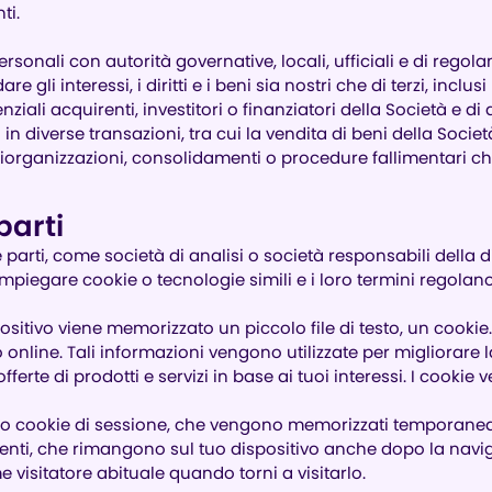
ti.
 Personali con autorità governative, locali, ufficiali e di re
li interessi, i diritti e i beni sia nostri che di terzi, inclusi l
nziali acquirenti, investitori o finanziatori della Società e 
i in diverse transazioni, tra cui la vendita di beni della Soci
riorganizzazioni, consolidamenti o procedure fallimentari c
parti
 parti, come società di analisi o società responsabili della d
mpiegare cookie o tecnologie simili e i loro termini regolano 
positivo viene memorizzato un piccolo file di testo, un cooki
online. Tali informazioni vengono utilizzate per migliorare l
erte di prodotti e servizi in base ai tuoi interessi. I cookie ve
no cookie di sessione, che vengono memorizzati temporaneame
tenti, che rimangono sul tuo dispositivo anche dopo la navig
 visitatore abituale quando torni a visitarlo.