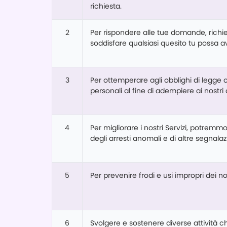
richiesta.
2
Per rispondere alle tue domande, richies
soddisfare qualsiasi quesito tu possa aver
3
Per ottemperare agli obblighi di legge o 
personali al fine di adempiere ai nostri d
4
Per migliorare i nostri Servizi, potremmo ut
degli arresti anomali e di altre segnalazi
5
Per prevenire frodi e usi impropri dei nos
6
Svolgere e sostenere diverse attività che