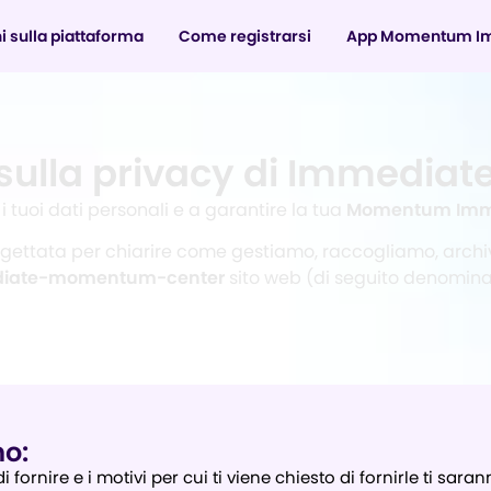
i sulla piattaforma
Come registrarsi
App Momentum I
 sulla privacy di Immedi
tuoi dati personali e a garantire la tua
Momentum Imm
gettata per chiarire come gestiamo, raccogliamo, archivi
iate-momentum-center
sito web (di seguito denominat
mo:
i fornire e i motivi per cui ti viene chiesto di fornirle ti sa