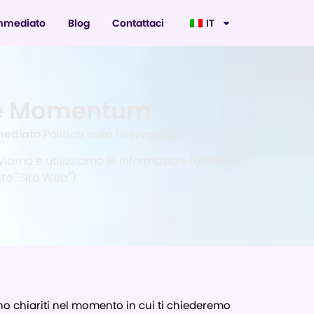
mmediato
Blog
Contattaci
IT
ate Momentum
ediato
Politica sulla riservatezza.
amo e utilizziamo le informazioni fornite in
o "Sito Web").
ranno chiariti nel momento in cui ti chiederemo