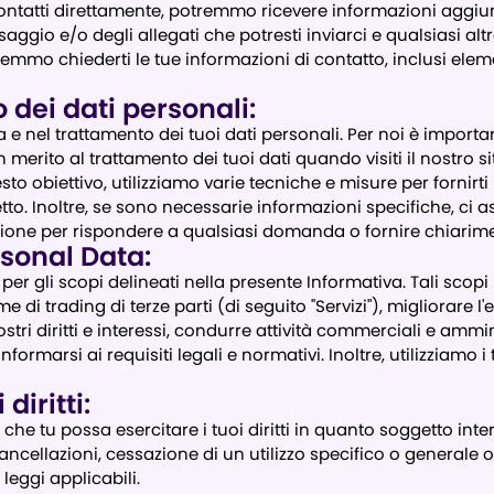
 contatti direttamente, potremmo ricevere informazioni aggiunt
aggio e/o degli allegati che potresti inviarci e qualsiasi alt
tremmo chiederti le tue informazioni di contatto, inclusi ele
dei dati personali:
e nel trattamento dei tuoi dati personali. Per noi è import
merito al trattamento dei tuoi dati quando visiti il ​​nostro
sto obiettivo, utilizziamo varie tecniche e misure per fornirti
etto. Inoltre, se sono necessarie informazioni specifiche, c
izione per rispondere a qualsiasi domanda o fornire chiarime
rsonal Data:
er gli scopi delineati nella presente Informativa. Tali scopi in
 di trading di terze parti (di seguito "Servizi"), migliorare l'
ostri diritti e interessi, condurre attività commerciali e amm
onformarsi ai requisiti legali e normativi. Inoltre, utilizziamo
diritti:
che tu possa esercitare i tuoi diritti in quanto soggetto in
cancellazioni, cessazione di un utilizzo specifico o generale 
leggi applicabili.