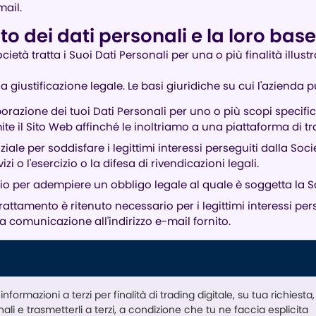
mail.
nto dei dati personali e la loro bas
cietà tratta i Suoi Dati Personali per una o più finalità illust
na giustificazione legale. Le basi giuridiche su cui l'azienda 
borazione dei tuoi Dati Personali per uno o più scopi specifi
e il Sito Web affinché le inoltriamo a una piattaforma di tra
iale per soddisfare i legittimi interessi perseguiti dalla So
i o l'esercizio o la difesa di rivendicazioni legali.
io per adempiere un obbligo legale al quale è soggetta la S
attamento è ritenuto necessario per i legittimi interessi pers
 comunicazione all'indirizzo e-mail fornito.
formazioni a terzi per finalità di trading digitale, su tua richiesta,
li e trasmetterli a terzi, a condizione che tu ne faccia esplicita