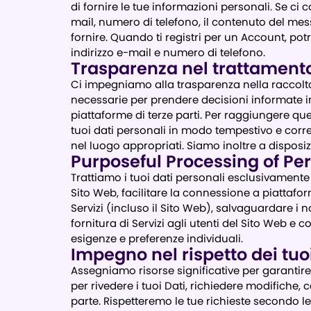
di fornire le tue informazioni personali. Se ci
mail, numero di telefono, il contenuto del mess
fornire. Quando ti registri per un Account, po
indirizzo e-mail e numero di telefono.
Trasparenza nel trattamento 
Ci impegniamo alla trasparenza nella raccolta 
necessarie per prendere decisioni informate in 
piattaforme di terze parti. Per raggiungere que
tuoi dati personali in modo tempestivo e corr
nel luogo appropriati. Siamo inoltre a dispos
Purposeful Processing of Pe
Trattiamo i tuoi dati personali esclusivamente p
Sito Web, facilitare la connessione a piattaforme
Servizi (incluso il Sito Web), salvaguardare i n
fornitura di Servizi agli utenti del Sito Web e c
esigenze e preferenze individuali.
Impegno nel rispetto dei tuoi 
Assegniamo risorse significative per garantire 
per rivedere i tuoi Dati, richiedere modifiche, 
parte. Rispetteremo le tue richieste secondo le 