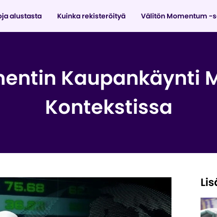
oja alustasta
Kuinka rekisteröityä
Välitön Momentum -s
entin Kaupankäynti M
Kontekstissa
Lis