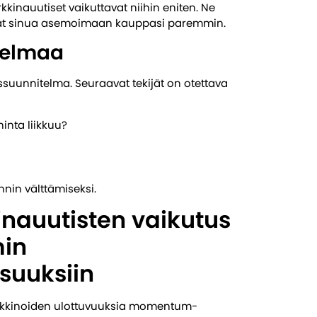
nauutiset vaikuttavat niihin eniten. Ne
avat sinua asemoimaan kauppasi paremmin.
telmaa
suunnitelma. Seuraavat tekijät on otettava
hinta liikkuu?
nin välttämiseksi.
inauutisten vaikutus
in
suuksiin
arkkinoiden ulottuvuuksia momentum-