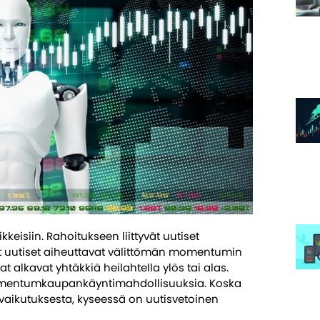
kkeisiin. Rahoitukseen liittyvät uutiset
iset uutiset aiheuttavat välittömän momentumin
alkavat yhtäkkiä heilahtella ylös tai alas.
 momentumkaupankäyntimahdollisuuksia. Koska
aikutuksesta, kyseessä on uutisvetoinen