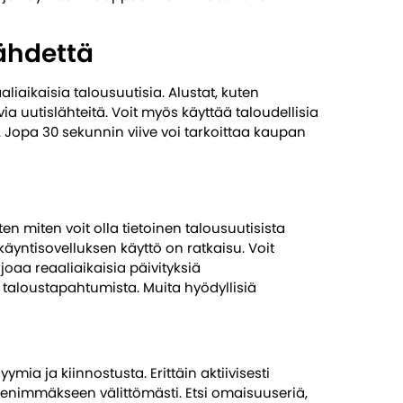
ähdettä
liaikaisia ​​talousuutisia. Alustat, kuten
ia uutislähteitä. Voit myös käyttää taloudellisia
ä. Jopa 30 sekunnin viive voi tarkoittaa kaupan
en miten voit olla tietoinen talousuutisista
yntisovelluksen käyttö on ratkaisu. Voit
joaa reaaliaikaisia ​​päivityksiä
a taloustapahtumista. Muita hyödyllisiä
yymia ja kiinnostusta. Erittäin aktiivisesti
enimmäkseen välittömästi. Etsi omaisuuseriä,