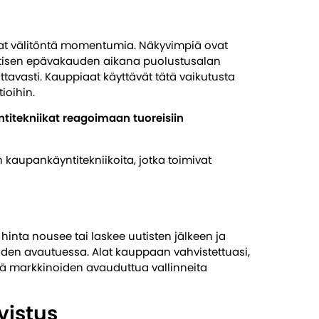
avat välitöntä momentumia. Näkyvimpiä ovat
liittisen epävakauden aikana puolustusalan
tavasti. Kauppiaat käyttävät tätä vaikutusta
ioihin.
tekniikat reagoimaan tuoreisiin
kaupankäyntitekniikoita, jotka toimivat
hinta nousee tai laskee uutisten jälkeen ja
iden avautuessa. Alat kauppaan vahvistettuasi,
tä markkinoiden avauduttua vallinneita
istus