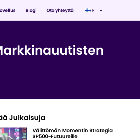
ovellus
Blogi
Ota yhteyttä
FI
arkkinauutisten
ää Julkaisuja
Välittömän Momentin Strategia
SP500-Futuureille