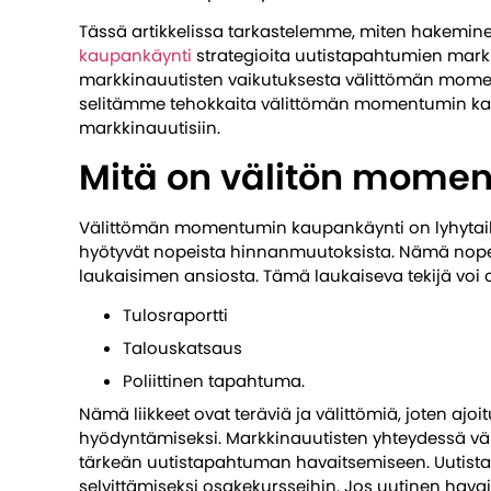
Tässä artikkelissa tarkastelemme, miten hakemin
kaupankäynti
strategioita uutistapahtumien mark
markkinauutisten vaikutuksesta välittömän mome
selitämme tehokkaita välittömän momentumin kaup
markkinauutisiin.
Mitä on välitön mome
Välittömän momentumin kaupankäynti on lyhytaik
hyötyvät nopeista hinnanmuutoksista. Nämä nop
laukaisimen ansiosta. Tämä laukaiseva tekijä voi o
Tulosraportti
Talouskatsaus
Poliittinen tapahtuma.
Nämä liikkeet ovat teräviä ja välittömiä, joten ajoit
hyödyntämiseksi. Markkinauutisten yhteydessä v
tärkeän uutistapahtuman havaitsemiseen. Uutista
selvittämiseksi osakekursseihin. Jos uutinen hava