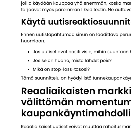
joilla käydään kauppaa yhä enemmän, koska markki
tarjoavat myös paremman likviditeetin. Ne autt
Käytä uutisreaktiosuunni
Ennen uutistapahtumaa sinun on laadittava perus
huomioon.
Jos uutiset ovat positiivisia, mihin suuntaan 
Jos se on huono, mistä lähdet pois?
Mikä on stop-loss-tasosi?
Tämä suunnittelu on hyödyllistä tunnekaupankäyn
Reaaliaikaisten markk
välittömän momentum
kaupankäyntimahdolli
Reaaliaikaiset uutiset voivat muuttaa rahoitusm