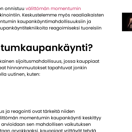
en onnistuu
välittömän momentumin
kinointiin. Keskustelemme myös reaaliaikaisten
ntumin kaupankäyntimahdollisuuksiin ja
ankäyntitekniikoita reagoimiseksi tuoreisiin
ntumkaupankäynti?
ainen sijoitusmahdollisuus, jossa kauppiaat
eat hinnanmuutokset tapahtuvat jonkin
lla uutinen, kuten:
us ja reagointi ovat tärkeitä niiden
älittömän momentumin kaupankäynti keskittyy
 arvioidaan sen mahdollisen vaikutuksen
itaan arvokkaaksi, kauppiaat yrittävät tehdä