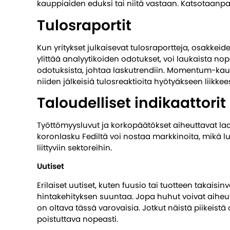
kauppiaiden eduksi tai niitä vastaan. Katsotaanpa
Tulosraportit
Kun yritykset julkaisevat tulosraportteja, osakkeide
ylittää analyytikoiden odotukset, voi laukaista nop
odotuksista, johtaa laskutrendiin. Momentum-kaup
niiden jälkeisiä tulosreaktioita hyötyäkseen liikkee
Taloudelliset indikaattorit
Työttömyysluvut ja korkopäätökset aiheuttavat laaj
koronlasku Fediltä voi nostaa markkinoita, mikä lu
liittyviin sektoreihin.
Uutiset
Erilaiset uutiset, kuten fuusio tai tuotteen takai
hintakehityksen suuntaa. Jopa huhut voivat aih
on oltava tässä varovaisia. Jotkut näistä piikeistä o
poistuttava nopeasti.