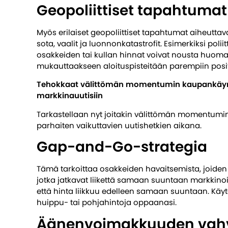
Geopoliittiset tapahtumat
Myös erilaiset geopoliittiset tapahtumat aiheutt
sota, vaalit ja luonnonkatastrofit. Esimerkiksi po
osakkeiden tai kullan hinnat voivat nousta huomat
mukauttaakseen aloituspisteitään parempiin posit
Tehokkaat välittömän momentumin kaupankäynti
markkinauutisiin
Tarkastellaan nyt joitakin välittömän momentumin 
parhaiten vaikuttavien uutishetkien aikana.
Gap-and-Go-strategia
Tämä tarkoittaa osakkeiden havaitsemista, joiden 
jotka jatkavat liikettä samaan suuntaan markkino
että hinta liikkuu edelleen samaan suuntaan. Käy
huippu- tai pohjahintoja oppaanasi.
Äänenvoimakkuuden vahv