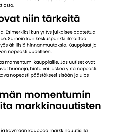
tiosta.
vat niin tärkeitä
. Esimerkiksi kun yritys julkaisee odotettua
ee. Samoin kun keskuspankki ilmoittaa
ös äkillisiä hinnanmuutoksia. Kauppiaat ja
rvon nopeasti uudelleen.
eita momentum-kauppiaille. Jos uutiset ovat
 ovat huonoja, hinta voi laskea yhtä nopeasti.
ttava nopeasti päästäksesi sisään ja ulos
ttömän momentumin
ita markkinauutisten
n ja käymään kauppaa markkinauutisilla