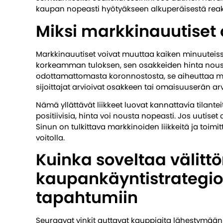
kaupan nopeasti hyötyäkseen alkuperäisestä reak
Miksi markkinauutiset o
Markkinauutiset voivat muuttaa kaiken minuuteissa
korkeamman tuloksen, sen osakkeiden hinta nous
odottamattomasta koronnostosta, se aiheuttaa my
sijoittajat arvioivat osakkeen tai omaisuuserän a
Nämä yllättävät liikkeet luovat kannattavia tilant
positiivisia, hinta voi nousta nopeasti. Jos uutiset
Sinun on tulkittava markkinoiden liikkeitä ja toimi
voitolla.
Kuinka soveltaa väli
kaupankäyntistrategio
tapahtumiin
Seuraavat vinkit auttavat kauppiaita lähestymää