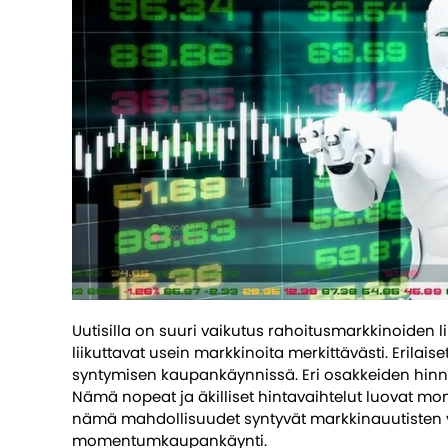
Uutisilla on suuri vaikutus rahoitusmarkkinoiden lii
liikuttavat usein markkinoita merkittävästi. Erila
syntymisen kaupankäynnissä. Eri osakkeiden hinnat 
Nämä nopeat ja äkilliset hintavaihtelut luovat
nämä mahdollisuudet syntyvät markkinauutisten v
momentumkaupankäynti.