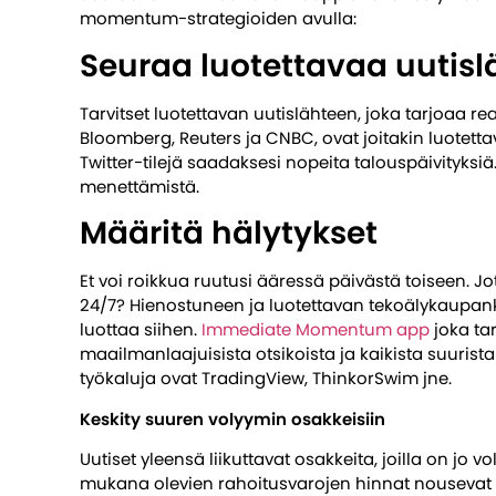
momentum-strategioiden avulla:
Seuraa luotettavaa uutisl
Tarvitset luotettavan uutislähteen, joka tarjoaa reaa
Bloomberg, Reuters ja CNBC, ovat joitakin luotettav
Twitter-tilejä saadaksesi nopeita talouspäivityksi
menettämistä.
Määritä hälytykset
Et voi roikkua ruutusi ääressä päivästä toiseen. Jot
24/7? Hienostuneen ja luotettavan tekoälykaupankä
luottaa siihen.
Immediate Momentum app
joka tar
maailmanlaajuisista otsikoista ja kaikista suurist
työkaluja ovat TradingView, ThinkorSwim jne.
Keskity suuren volyymin osakkeisiin
Uutiset yleensä liikuttavat osakkeita, joilla on jo vol
mukana olevien rahoitusvarojen hinnat nousevat 