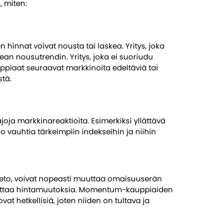
, miten:
n hinnat voivat nousta tai laskea. Yritys, joka
ean nousutrendin. Yritys, joka ei suoriudu
piaat seuraavat markkinoita edeltäviä tai
stä.
oja markkinareaktioita. Esimerkiksi yllättävä
o vauhtia tärkeimpiin indekseihin ja niihin
sinveto, voivat nopeasti muuttaa omaisuuserän
euttaa hintamuutoksia. Momentum-kauppiaiden
vat hetkellisiä, joten niiden on tultava ja